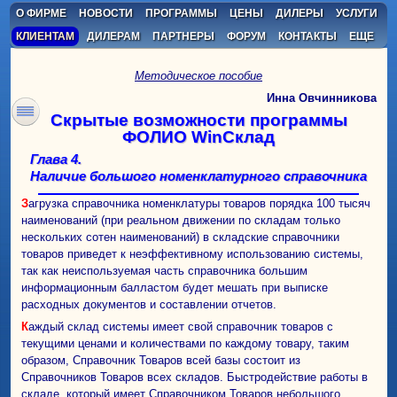
О ФИРМЕ
НОВОСТИ
ПРОГРАММЫ
ЦЕНЫ
ДИЛЕРЫ
УСЛУГИ
КЛИЕНТАМ
ДИЛЕРАМ
ПАРТНЕРЫ
ФОРУМ
КОНТАКТЫ
ЕЩЕ
Методическое пособие
Инна Овчинникова
Скрытые возможности программы
ФОЛИО WinСклад
Глава 4.
Наличие большого номенклатурного справочника
Загрузка справочника номенклатуры товаров порядка 100 тысяч
наименований (при реальном движении по складам только
нескольких сотен наименований) в складские справочники
товаров приведет к неэффективному использованию системы,
так как неиспользуемая часть справочника большим
информационным балластом будет мешать при выписке
расходных документов и составлении отчетов.
Каждый склад системы имеет свой справочник товаров с
текущими ценами и количествами по каждому товару, таким
образом, Справочник Товаров всей базы состоит из
Справочников Товаров всех складов. Быстродействие работы в
складе, который имеет Справочником Товаров небольшого