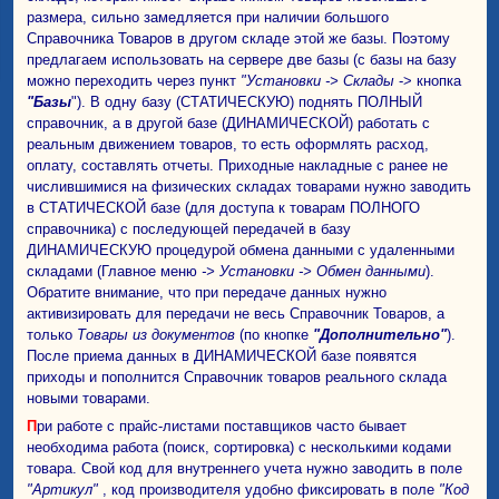
размера, сильно замедляется при наличии большого
Справочника Товаров в другом складе этой же базы. Поэтому
предлагаем использовать на сервере две базы (с базы на базу
можно переходить через пункт
"Установки -> Склады
-> кнопка
"Базы
"). В одну базу (СТАТИЧЕСКУЮ) поднять ПОЛНЫЙ
справочник, а в другой базе (ДИНАМИЧЕСКОЙ) работать с
реальным движением товаров, то есть оформлять расход,
оплату, составлять отчеты. Приходные накладные с ранее не
числившимися на физических складах товарами нужно заводить
в СТАТИЧЕСКОЙ базе (для доступа к товарам ПОЛНОГО
справочника) с последующей передачей в базу
ДИНАМИЧЕСКУЮ процедурой обмена данными с удаленными
складами (Главное меню
-> Установки -> Обмен данными
).
Обратите внимание, что при передаче данных нужно
активизировать для передачи не весь Справочник Товаров, а
только
Товары из документов
(по кнопке
"Дополнительно"
).
После приема данных в ДИНАМИЧЕСКОЙ базе появятся
приходы и пополнится Справочник товаров реального склада
новыми товарами.
При работе с прайс-листами поставщиков часто бывает
необходима работа (поиск, сортировка) с несколькими кодами
товара. Свой код для внутреннего учета нужно заводить в поле
"Артикул"
, код производителя удобно фиксировать в поле
"Код