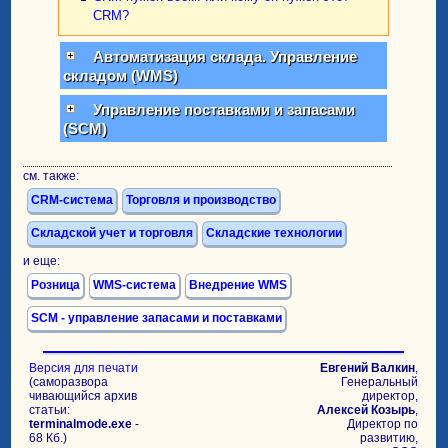
CRM?
Автоматизация склада. Управление
складом (WMS)
Управление поставками и запасами
(SCM)
см. также:
CRM-система
Торговля и производство
Складской учет и торговля
Складские технологии
и еще:
Розница
WMS-система
Внедрение WMS
SCM - управление запасами и поставками
Версия для печати
Евгений Валкин
,
(саморазвора
Генеральный
чивающийся архив
директор,
статьи:
Алексей Козырь
,
terminalmode.exe
-
Директор по
68 Кб.)
развитию,