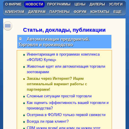
О ФИРМЕ
НОВОСТИ
ПРОГРАММЫ
ЦЕНЫ
ДИЛЕРЫ
УСЛУГИ
КЛИЕНТАМ
ДИЛЕРАМ
ПАРТНЕРЫ
ФОРУМ
КОНТАКТЫ
ЕЩЕ
Статьи, доклады, публикации
Автоматизация предприятий.
Торговля и производство
Инвентаризация в программах комплекса
«ФОЛИО Купец»
Животные едят или автоматизация торговли
зоотоварами
Заказы через Интернет? Ищем
оптимальный вариант работы с
партнерами!
Сложные ситуации простой торговли
Как оценить эффективность вашей торговли и
производства?
Осетрина в ФОЛИО только первой свежести
Всегда ли прав клиент?
CRM нужен всем! или кому он нужен этот