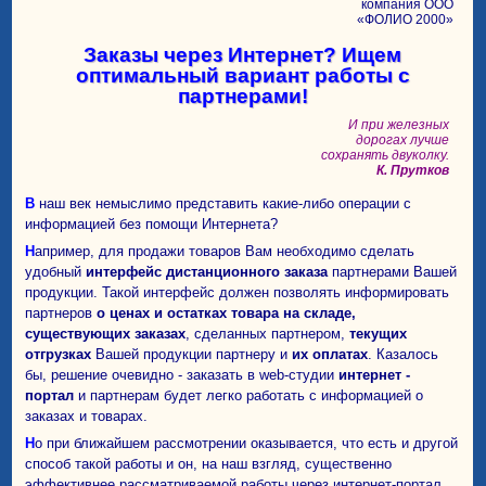
компания ООО
«ФОЛИО 2000»
Заказы через Интернет? Ищем
оптимальный вариант работы с
партнерами!
И при железных
дорогах лучше
сохранять двуколку.
К. Прутков
В наш век немыслимо представить какие-либо операции с
информацией без помощи Интернета?
Например, для продажи товаров Вам необходимо сделать
удобный
интерфейс дистанционного заказа
партнерами Вашей
продукции. Такой интерфейс должен позволять информировать
партнеров
о ценах и остатках товара на складе,
существующих заказах
, сделанных партнером,
текущих
отгрузках
Вашей продукции партнеру и
их оплатах
. Казалось
бы, решение очевидно - заказать в web-студии
интернет -
портал
и партнерам будет легко работать с информацией о
заказах и товарах.
Но при ближайшем рассмотрении оказывается, что есть и другой
способ такой работы и он, на наш взгляд, существенно
эффективнее рассматриваемой работы через интернет-портал.