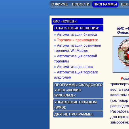
О ФИРМЕ
НОВОСТИ
ПРОГРАММЫ
ЦЕ
КИС «КУПЕЦ»:
ОТРАСЛЕВЫЕ РЕШЕНИЯ:
КИС «
Отрас
Автоматизация бизнеса
Торговля и производство
Автоматизация розничной
торговли. WinМаркет
Автоматизация оптовой
торговли
Автоматизация аптек
Автоматизация торговли
алкоголем
Решение ориентировано на предприятия, товар которых за время
транспорт
ПРОГРАММЫ СКЛАДСКОГО
вес, а та
УЧЕТА «ФОЛИО
клиентам 
WINСКЛАД»:
(т.е. това
УПРАВЛЕНИЕ СКЛАДОМ
распредел
(WMS):
Разработа
ДРУГИЕ ПРОГРАММЫ:
для контр
заморозке