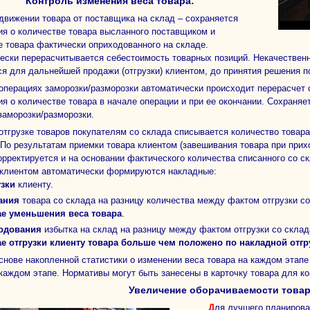
Контроль изменения веса товара:
я о количестве товара высланного поставщиком и
е товара фактически оприходованного на складе.
ески перерасчитывается себестоимость товарных позиций. Некачественн
ся для дальнейшей продажи (отгрузки) клиентом, до принятия решения 
я о количестве товара в начале операции и при ее окончании. Сохраня
заморозки/разморозки.
 По результатам приемки товара клиентом (завешивания товара при при
корректируется и на основании фактического количества списанного со с
 клиентом автоматически формируются накладные:
узки
клиенту.
сания
товара со склада на разницу количества между фактом отгрузки с
ае уменьшения веса товара
.
ходования
избытка на склад на разницу между фактом отгрузки со скла
ае отгрузки клиенту товара больше чем положено по накладной отгр
 каждом этапе. Нормативы могут быть занесены в карточку товара для к
Увеличение оборачиваемости товар
Для лучшего планирования поставок был разработан