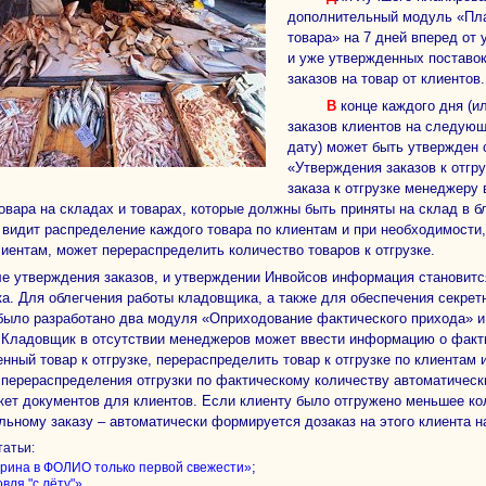
дополнительный модуль «Пла
товара» на 7 дней вперед от
и уже утвержденных поставо
заказов на товар от клиентов.
В конце каждого дня (или в любой момент времени) список
заказов клиентов на следую
дату) может быть утвержде
«Утверждения заказов к отгр
заказа к отгрузке менеджеру
товара на складах и товарах, которые должны быть приняты на склад в б
видит распределение каждого товара по клиентам и при необходимости, 
лиентам, может перераспределить количество товаров к отгрузке.
а. Для облегчения работы кладовщика, а также для обеспечения секрет
было разработано два модуля «Оприходование фактического прихода» и
. Кладовщик в отсутствии менеджеров может ввести информацию о факти
нный товар к отгрузке, перераспределить товар к отгрузке по клиентам 
 перераспределения отгрузки по фактическому количеству автоматичес
кет документов для клиентов. Если клиенту было отгружено меньшее ко
льному заказу – автоматически формируется дозаказ на этого клиента 
татьи:
;
рина в ФОЛИО только первой свежести»
овля "с лёту"»