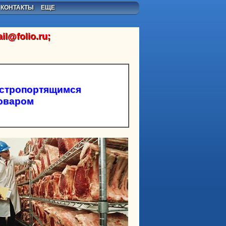
КОНТАКТЫ
ЕЩЕ
il@folio.ru
;
ыстропортящимся
оваром