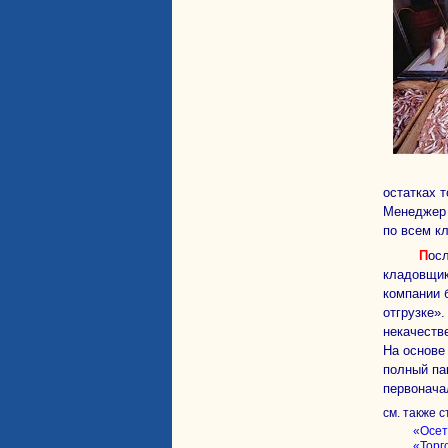
остатках 
Менеджер 
по всем к
После утверждения заказов, и утверждении Инвойсов информация становится доступной на рабочем месте
кладовщик
компании 
отгрузке»
некачестве
На основе
полный па
первонача
см. также с
«Осет
«Торг