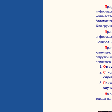
При движении товара от поставщика на склад – сохраняется
информаци
количеств
Автоматич
блокирует
При операциях заморозки/разморозки автоматически происходит перерасчет себестоимости товара, сохраняется
информаци
процессы 
При отгрузке товаров покупателям со склада списывается количество товара, отгруженное в машины для доставки по
клиентам.
отгрузки 
принятого
Отгр
Спи
случ
При
случ
На основе накопленной статистики о изменении веса товара на каждом этапе определяются нормативы изменения веса
товара на