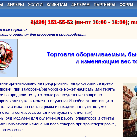
НЫ
ДИЛЕРЫ
УСЛУГИ
КЛИЕНТАМ
ДИЛЕРАМ
ПАРТНЕРЫ
ФОРУМ
8(499) 151-55-53
(пн-пт 10:00 - 18:00);
ma
ФОЛИО Купец»:
левые решения для торговли и производства
Торговля оборачиваемым, б
и изменяющим вес т
ировки, при заморозке/разморозке может набирать или терять
кже на предприятия у которых распределение товара по
происходит уже в момент получения Инвойса от поставщика
р только выслан поставщиком и находится в пути, но уже
яется и согласовывается к отгрузке по клиентам).
ны ряд модулей для облегчения работы операторов и отчеты
оля нормативов изменения веса товаров при транспортировке,
, разморозке.