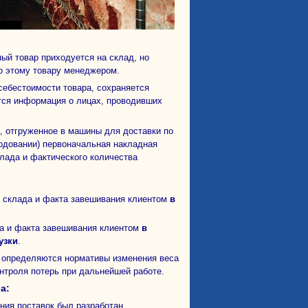
ый товар приходуется на склад, но
по этому товару менеджером.
ется информация о лицах, проводивших
ходовании) первоначальная накладная
клада и фактического количества
о склада и факта завешивания клиентом
в
да и факта завешивания клиентом
в
узки
.
онтроля потерь при дальнейшей работе.
а: